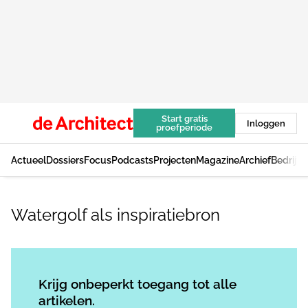
Start gratis
Inloggen
proefperiode
Actueel
Dossiers
Focus
Podcasts
Projecten
Magazine
Archief
Bedrijv
Watergolf als inspiratiebron
Log in
om dit artikel te lezen.
Krijg onbeperkt toegang tot alle
artikelen.