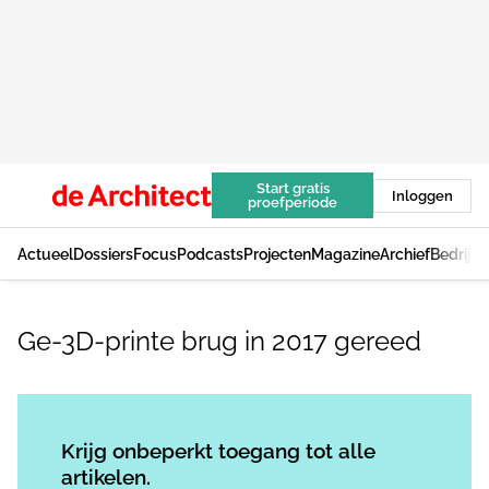
Start gratis
Inloggen
proefperiode
Actueel
Dossiers
Focus
Podcasts
Projecten
Magazine
Archief
Bedrijv
Ge-3D-printe brug in 2017 gereed
Log in
om dit artikel te lezen.
Krijg onbeperkt toegang tot alle
artikelen.