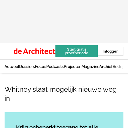
Start gratis
Inloggen
proefperiode
Actueel
Dossiers
Focus
Podcasts
Projecten
Magazine
Archief
Bedrijv
Whitney slaat mogelijk nieuwe weg
in
Log in
om dit artikel te lezen.
Krijg onbeperkt toegang tot alle