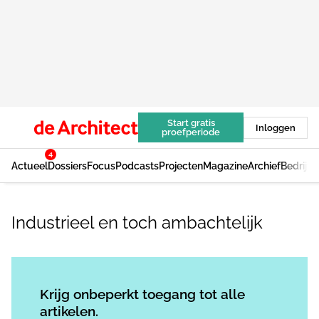
Start gratis
Inloggen
proefperiode
4
Actueel
Dossiers
Focus
Podcasts
Projecten
Magazine
Archief
Bedrijv
Industrieel en toch ambachtelijk
Log in
om dit artikel te lezen.
Krijg onbeperkt toegang tot alle
artikelen.