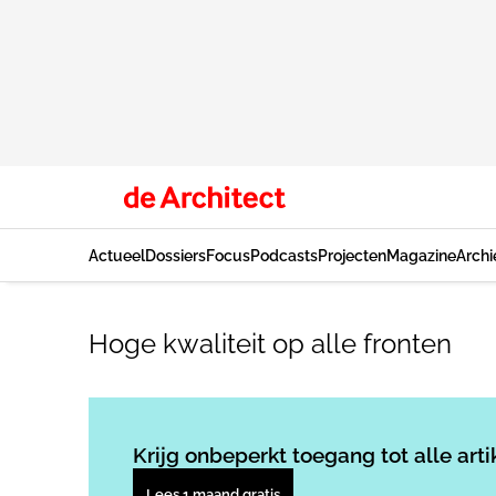
Actueel
Dossiers
Focus
Podcasts
Projecten
Magazine
Archi
Hoge kwaliteit op alle fronten
Krijg onbeperkt toegang tot alle arti
Lees 1 maand gratis