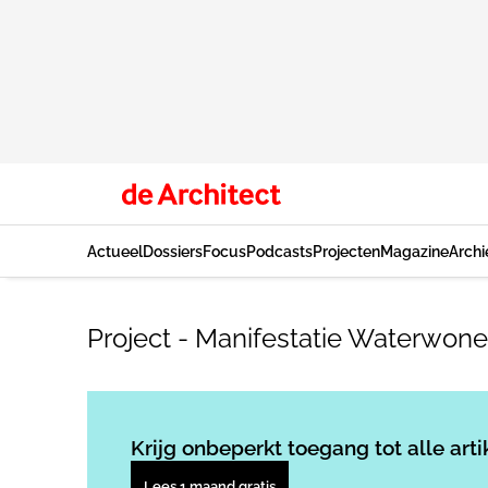
Actueel
Dossiers
Focus
Podcasts
Projecten
Magazine
Archi
Project - Manifestatie Waterwo
Krijg onbeperkt toegang tot alle arti
Lees 1 maand gratis