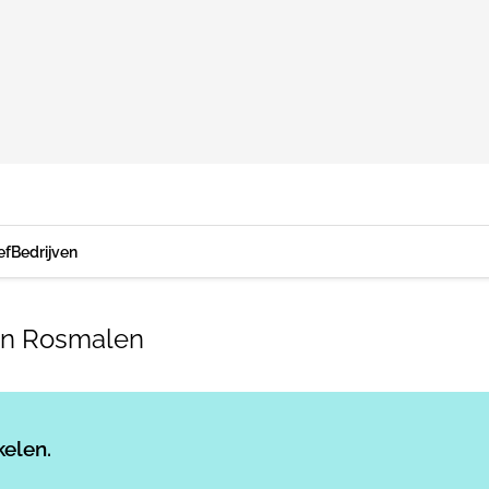
ef
Bedrijven
nen Rosmalen
Log in
om dit artikel te lezen.
kelen.