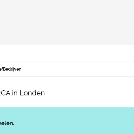
ef
Bedrijven
 RCA in Londen
Log in
om dit artikel te lezen.
kelen.