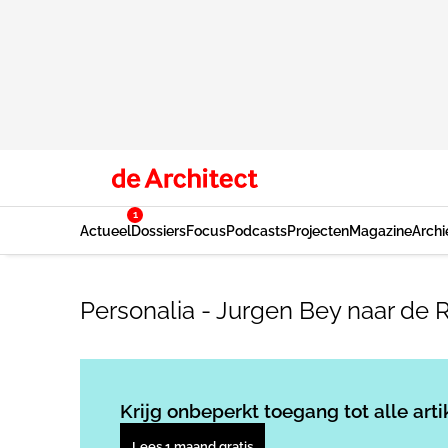
1
Actueel
Dossiers
Focus
Podcasts
Projecten
Magazine
Archi
Personalia - Jurgen Bey naar de
Krijg onbeperkt toegang tot alle arti
Lees 1 maand gratis