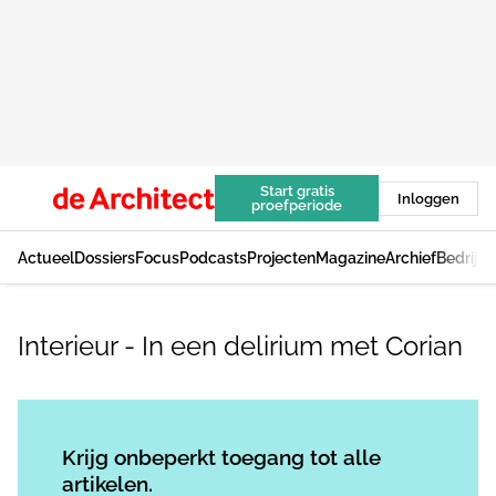
Start gratis
Inloggen
proefperiode
Actueel
Dossiers
Focus
Podcasts
Projecten
Magazine
Archief
Bedrijv
Interieur - In een delirium met Corian
Log in
om dit artikel te lezen.
Krijg onbeperkt toegang tot alle
artikelen.