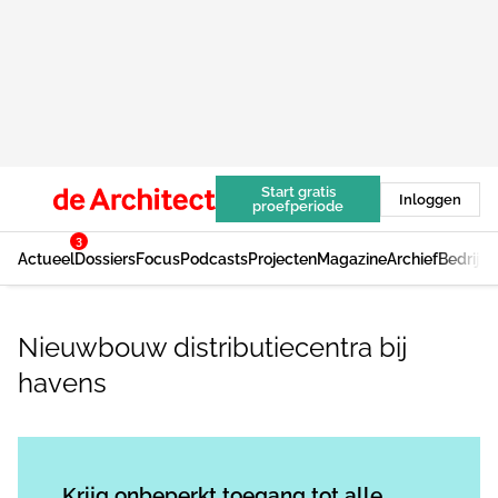
Start gratis
Inloggen
proefperiode
3
Actueel
Dossiers
Focus
Podcasts
Projecten
Magazine
Archief
Bedrijv
Nieuwbouw distributiecentra bij
havens
Log in
om dit artikel te lezen.
Krijg onbeperkt toegang tot alle