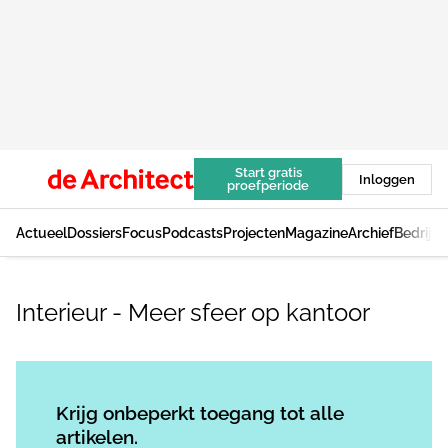
Start gratis
Inloggen
proefperiode
Actueel
Dossiers
Focus
Podcasts
Projecten
Magazine
Archief
Bedrijv
Interieur - Meer sfeer op kantoor
Log in
om dit artikel te lezen.
Krijg onbeperkt toegang tot alle
artikelen.