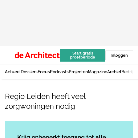
Start gratis
Inloggen
proefperiode
Actueel
Dossiers
Focus
Podcasts
Projecten
Magazine
Archief
Bedrijv
Regio Leiden heeft veel
zorgwoningen nodig
Log in
om dit artikel te lezen.
Krijg onbeperkt toegang tot alle