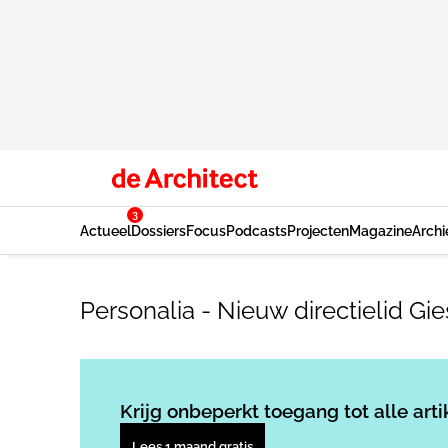
3
Actueel
Dossiers
Focus
Podcasts
Projecten
Magazine
Archi
Personalia - Nieuw directielid Gi
Krijg onbeperkt toegang tot alle arti
Lees 1 maand gratis