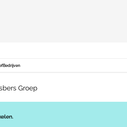
ef
Bedrijven
esbers Groep
Log in
om dit artikel te lezen.
kelen.