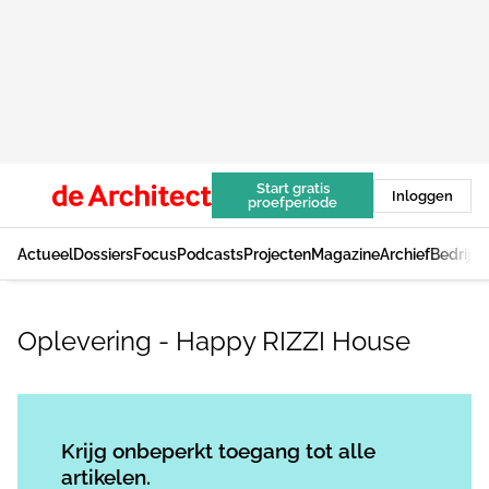
Start gratis
Inloggen
proefperiode
Actueel
Dossiers
Focus
Podcasts
Projecten
Magazine
Archief
Bedrijv
Oplevering - Happy RIZZI House
Log in
om dit artikel te lezen.
Krijg onbeperkt toegang tot alle
artikelen.