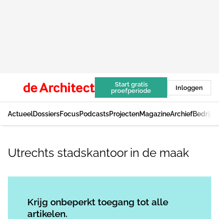
Start gratis
Inloggen
proefperiode
Actueel
Dossiers
Focus
Podcasts
Projecten
Magazine
Archief
Bedrijv
Utrechts stadskantoor in de maak
Log in
om dit artikel te lezen.
Krijg onbeperkt toegang tot alle
artikelen.