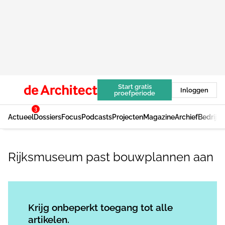
Start gratis
Inloggen
proefperiode
3
Actueel
Dossiers
Focus
Podcasts
Projecten
Magazine
Archief
Bedrijv
Rijksmuseum past bouwplannen aan
Log in
om dit artikel te lezen.
Krijg onbeperkt toegang tot alle
artikelen.