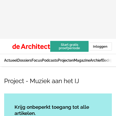
Start gratis
Inloggen
proefperiode
Actueel
Dossiers
Focus
Podcasts
Projecten
Magazine
Archief
Bedrijv
Project - Muziek aan het IJ
Log in
om dit artikel te lezen.
Krijg onbeperkt toegang tot alle
artikelen.