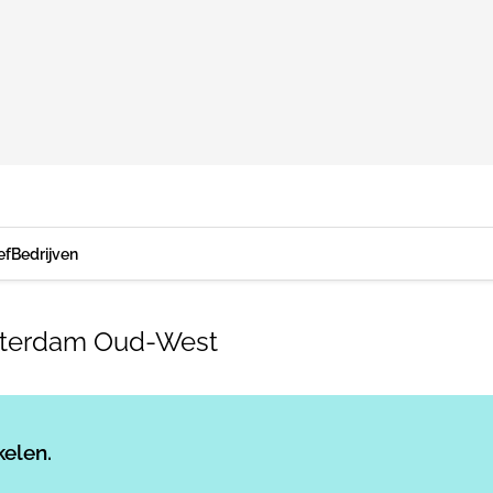
ef
Bedrijven
msterdam Oud-West
Log in
om dit artikel te lezen.
kelen.