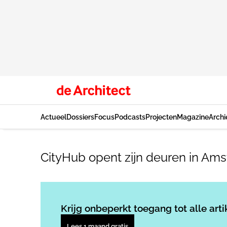
Actueel
Dossiers
Focus
Podcasts
Projecten
Magazine
Archi
CityHub opent zijn deuren in A
Krijg onbeperkt toegang tot alle arti
Lees 1 maand gratis