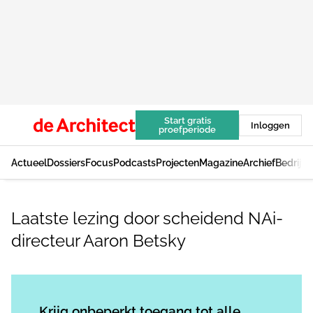
Start gratis
Inloggen
proefperiode
Actueel
Dossiers
Focus
Podcasts
Projecten
Magazine
Archief
Bedrijv
Laatste lezing door scheidend NAi-
directeur Aaron Betsky
Log in
om dit artikel te lezen.
Krijg onbeperkt toegang tot alle