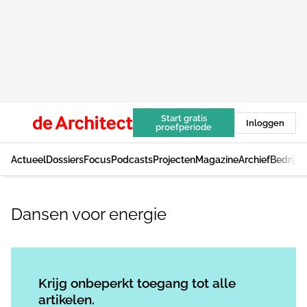
Start gratis
Inloggen
proefperiode
Actueel
Dossiers
Focus
Podcasts
Projecten
Magazine
Archief
Bedrijv
Dansen voor energie
Log in
om dit artikel te lezen.
Krijg onbeperkt toegang tot alle
artikelen.