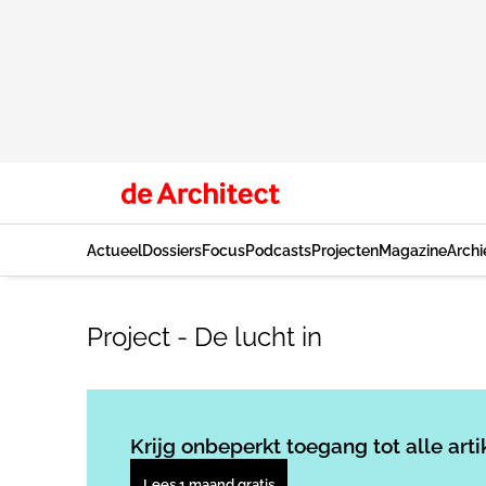
Actueel
Dossiers
Focus
Podcasts
Projecten
Magazine
Archi
Project - De lucht in
Krijg onbeperkt toegang tot alle arti
Lees 1 maand gratis