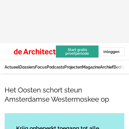
Start gratis
Inloggen
proefperiode
Actueel
Dossiers
Focus
Podcasts
Projecten
Magazine
Archief
Bedrijv
Het Oosten schort steun
Amsterdamse Westermoskee op
Log in
om dit artikel te lezen.
Krijg onbeperkt toegang tot alle