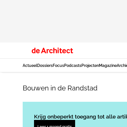
Actueel
Dossiers
Focus
Podcasts
Projecten
Magazine
Archi
Bouwen in de Randstad
Krijg onbeperkt toegang tot alle arti
Lees 1 maand gratis