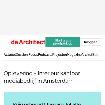
Start gratis
Inloggen
proefperiode
Actueel
Dossiers
Focus
Podcasts
Projecten
Magazine
Archief
Bedrijv
Oplevering - Interieur kantoor
mediabedrijf in Amsterdam
Log in
om dit artikel te lezen.
Krijg onbeperkt toegang tot alle