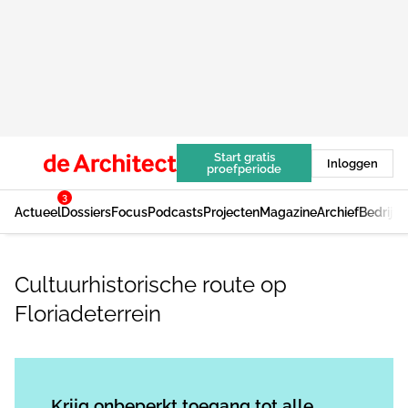
Start gratis
Inloggen
proefperiode
3
Actueel
Dossiers
Focus
Podcasts
Projecten
Magazine
Archief
Bedrijv
Cultuurhistorische route op
Floriadeterrein
Log in
om dit artikel te lezen.
Krijg onbeperkt toegang tot alle