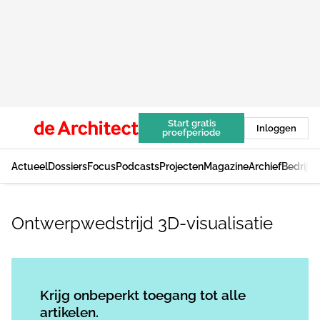
Start gratis
Inloggen
proefperiode
Actueel
Dossiers
Focus
Podcasts
Projecten
Magazine
Archief
Bedrijv
Ontwerpwedstrijd 3D-visualisatie
Log in
om dit artikel te lezen.
Krijg onbeperkt toegang tot alle
artikelen.