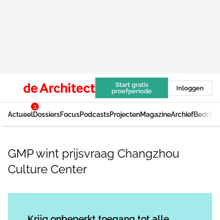
Start gratis
Inloggen
proefperiode
3
Actueel
Dossiers
Focus
Podcasts
Projecten
Magazine
Archief
Bedrijv
GMP wint prijsvraag Changzhou
Culture Center
Log in
om dit artikel te lezen.
Krijg onbeperkt toegang tot alle