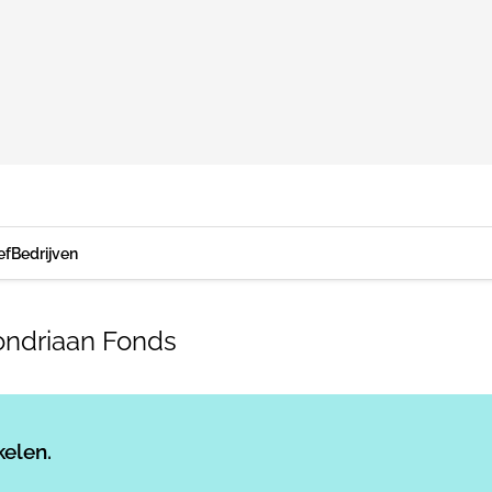
ef
Bedrijven
ondriaan Fonds
Log in
om dit artikel te lezen.
kelen.