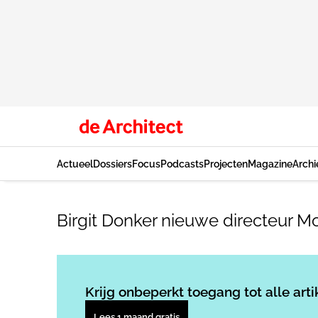
Actueel
Dossiers
Focus
Podcasts
Projecten
Magazine
Archi
Birgit Donker nieuwe directeur M
Krijg onbeperkt toegang tot alle arti
Lees 1 maand gratis