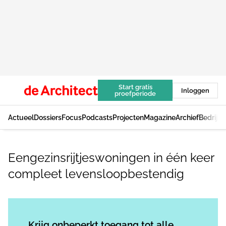
Start gratis
Inloggen
proefperiode
Actueel
Dossiers
Focus
Podcasts
Projecten
Magazine
Archief
Bedrijv
Eengezinsrijtjeswoningen in één keer
compleet levensloopbestendig
Log in
om dit artikel te lezen.
Krijg onbeperkt toegang tot alle