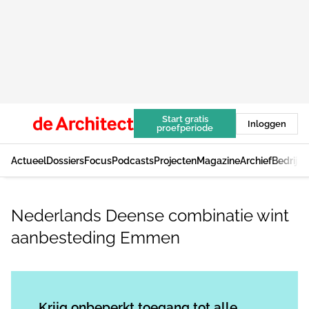
Start gratis
Inloggen
proefperiode
Actueel
Dossiers
Focus
Podcasts
Projecten
Magazine
Archief
Bedrijv
Nederlands Deense combinatie wint
aanbesteding Emmen
Log in
om dit artikel te lezen.
Krijg onbeperkt toegang tot alle