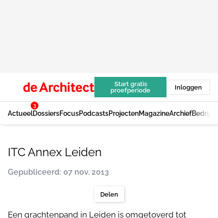
Start gratis
Inloggen
proefperiode
3
Actueel
Dossiers
Focus
Podcasts
Projecten
Magazine
Archief
Bedrijv
ITC Annex Leiden
Gepubliceerd: 07 nov. 2013
Delen
Een grachtenpand in Leiden is omgetoverd tot