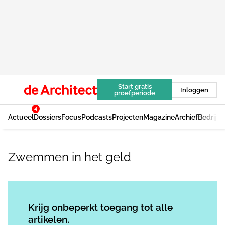
Start gratis
Inloggen
proefperiode
4
Actueel
Dossiers
Focus
Podcasts
Projecten
Magazine
Archief
Bedrijv
Zwemmen in het geld
Log in
om dit artikel te lezen.
Krijg onbeperkt toegang tot alle
artikelen.