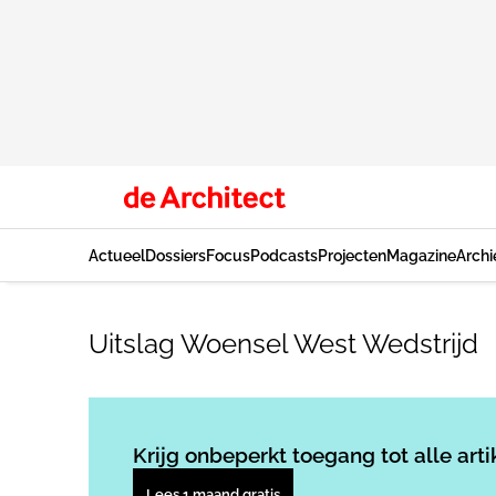
Actueel
Dossiers
Focus
Podcasts
Projecten
Magazine
Archi
Uitslag Woensel West Wedstrijd
Krijg onbeperkt toegang tot alle arti
Lees 1 maand gratis