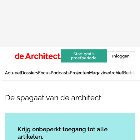
Start gratis
Inloggen
proefperiode
Actueel
Dossiers
Focus
Podcasts
Projecten
Magazine
Archief
Bedrijv
De spagaat van de architect
Log in
om dit artikel te lezen.
Krijg onbeperkt toegang tot alle
artikelen.