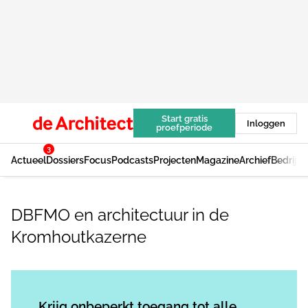
Start gratis
Inloggen
proefperiode
3
Actueel
Dossiers
Focus
Podcasts
Projecten
Magazine
Archief
Bedrijv
DBFMO en architectuur in de
Kromhoutkazerne
Log in
om dit artikel te lezen.
Krijg onbeperkt toegang tot alle