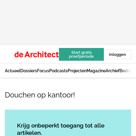
Start gratis
Inloggen
proefperiode
Actueel
Dossiers
Focus
Podcasts
Projecten
Magazine
Archief
Bedrijv
Douchen op kantoor!
Log in
om dit artikel te lezen.
Krijg onbeperkt toegang tot alle
artikelen.