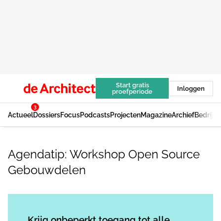
Start gratis
Inloggen
proefperiode
3
Actueel
Dossiers
Focus
Podcasts
Projecten
Magazine
Archief
Bedrijv
Agendatip: Workshop Open Source
Gebouwdelen
Log in
om dit artikel te lezen.
Krijg onbeperkt toegang tot alle