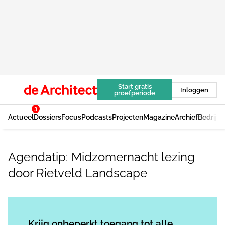
Start gratis
Inloggen
proefperiode
3
Actueel
Dossiers
Focus
Podcasts
Projecten
Magazine
Archief
Bedrijv
Agendatip: Midzomernacht lezing
door Rietveld Landscape
Log in
om dit artikel te lezen.
Krijg onbeperkt toegang tot alle