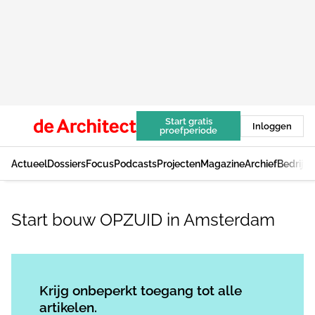
Start gratis
Inloggen
proefperiode
Actueel
Dossiers
Focus
Podcasts
Projecten
Magazine
Archief
Bedrijv
Start bouw OPZUID in Amsterdam
Log in
om dit artikel te lezen.
Krijg onbeperkt toegang tot alle
artikelen.