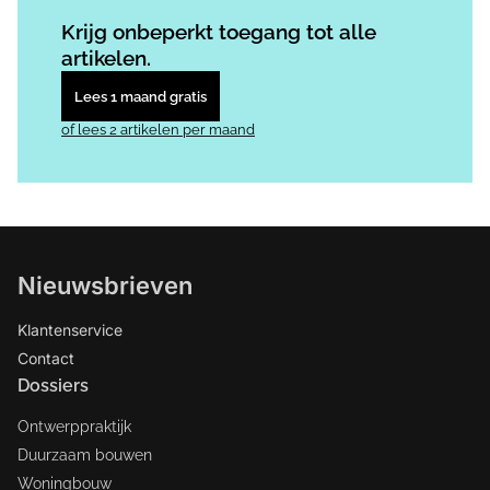
Log in
om dit artikel te lezen.
Krijg onbeperkt toegang tot alle
artikelen.
Lees 1 maand gratis
of lees 2 artikelen per maand
Nieuwsbrieven
Klantenservice
Contact
Dossiers
Ontwerppraktijk
Duurzaam bouwen
Woningbouw