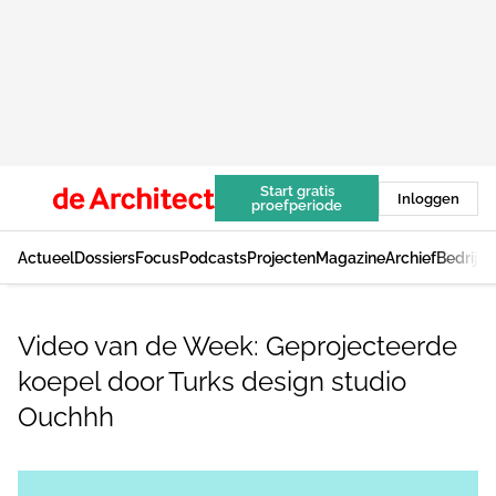
Start gratis
Inloggen
proefperiode
Actueel
Dossiers
Focus
Podcasts
Projecten
Magazine
Archief
Bedrijv
Video van de Week: Geprojecteerde
koepel door Turks design studio
Ouchhh