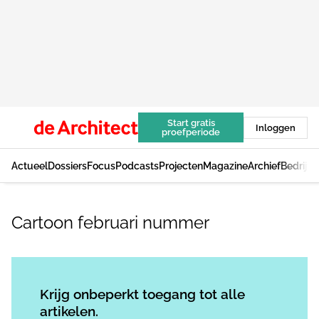
Start gratis
Inloggen
proefperiode
Actueel
Dossiers
Focus
Podcasts
Projecten
Magazine
Archief
Bedrijv
Cartoon februari nummer
Log in
om dit artikel te lezen.
Krijg onbeperkt toegang tot alle
artikelen.