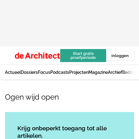
Start gratis
Inloggen
proefperiode
Actueel
Dossiers
Focus
Podcasts
Projecten
Magazine
Archief
Bedrijv
Ogen wijd open
Log in
om dit artikel te lezen.
Krijg onbeperkt toegang tot alle
artikelen.