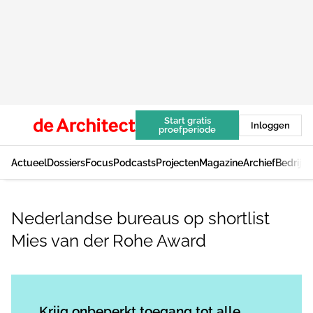
Start gratis
Inloggen
proefperiode
Actueel
Dossiers
Focus
Podcasts
Projecten
Magazine
Archief
Bedrijv
Nederlandse bureaus op shortlist
Mies van der Rohe Award
Log in
om dit artikel te lezen.
Krijg onbeperkt toegang tot alle