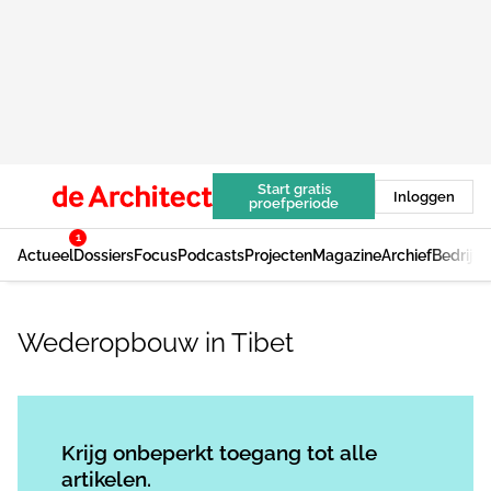
Start gratis
Inloggen
proefperiode
1
Actueel
Dossiers
Focus
Podcasts
Projecten
Magazine
Archief
Bedrijv
Wederopbouw in Tibet
Log in
om dit artikel te lezen.
Krijg onbeperkt toegang tot alle
artikelen.