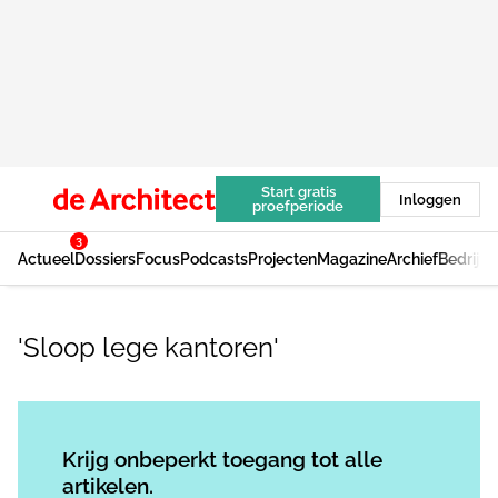
Start gratis
Inloggen
proefperiode
3
Actueel
Dossiers
Focus
Podcasts
Projecten
Magazine
Archief
Bedrijv
'Sloop lege kantoren'
Log in
om dit artikel te lezen.
Krijg onbeperkt toegang tot alle
artikelen.