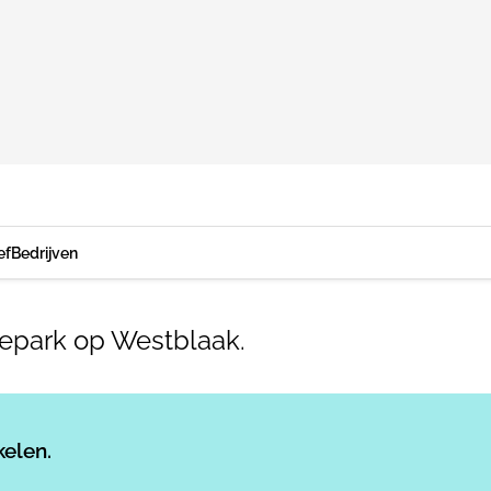
ef
Bedrijven
epark op Westblaak.
Log in
om dit artikel te lezen.
kelen.