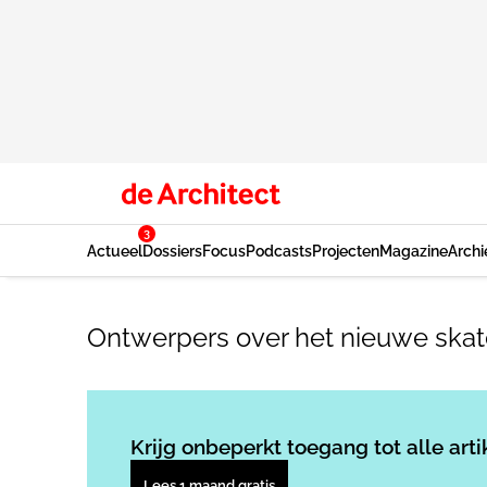
3
Actueel
Dossiers
Focus
Podcasts
Projecten
Magazine
Archi
Ontwerpers over het nieuwe skat
Krijg onbeperkt toegang tot alle arti
Lees 1 maand gratis