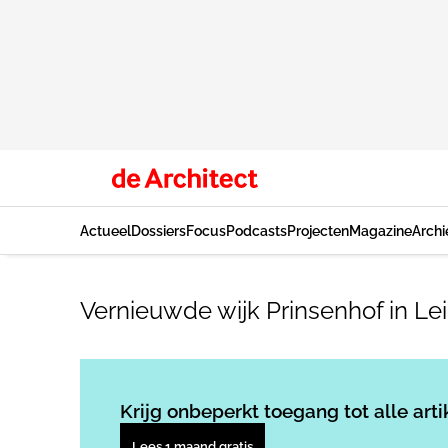
Actueel
Dossiers
Focus
Podcasts
Projecten
Magazine
Archi
Vernieuwde wijk Prinsenhof in 
Krijg onbeperkt toegang tot alle arti
Lees 1 maand gratis