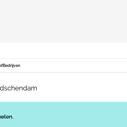
ef
Bedrijven
Leidschendam
Log in
om dit artikel te lezen.
kelen.