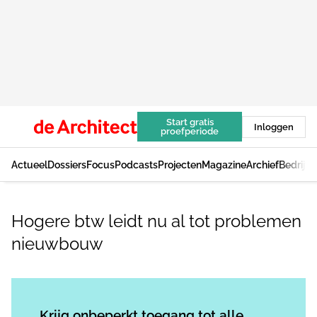
Start gratis
Inloggen
proefperiode
Actueel
Dossiers
Focus
Podcasts
Projecten
Magazine
Archief
Bedrijv
Hogere btw leidt nu al tot problemen
nieuwbouw
Log in
om dit artikel te lezen.
Krijg onbeperkt toegang tot alle