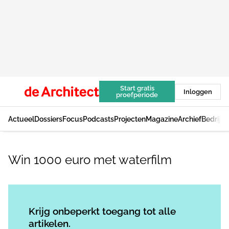
Start gratis
Inloggen
proefperiode
Actueel
Dossiers
Focus
Podcasts
Projecten
Magazine
Archief
Bedrijv
Win 1000 euro met waterfilm
Log in
om dit artikel te lezen.
Krijg onbeperkt toegang tot alle
artikelen.