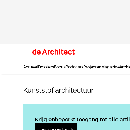
Actueel
Dossiers
Focus
Podcasts
Projecten
Magazine
Archi
Kunststof architectuur
Krijg onbeperkt toegang tot alle arti
Lees 1 maand gratis