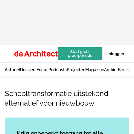
Start gratis
Inloggen
proefperiode
Actueel
Dossiers
Focus
Podcasts
Projecten
Magazine
Archief
Bedrijv
Schooltransformatie uitstekend
alternatief voor nieuwbouw
Log in
om dit artikel te lezen.
Krijg onbeperkt toegang tot alle